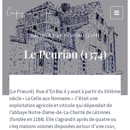
Aller
Compagnons du Serein
au
MAIN
contenu
MEN
BÂTIMENT: LE PEURIAU (1374)
Le Peuriau (1374)
(Le Prieuré). Rue d’En Bas il y avait à partir du XIIIème
siècle « La Celle aux Nonnains ». C’était une
exploitation agricole et viticole qui dépendait de
l’abbaye Notre-Dame-de-La-Charité de Lézinnes
(fondée en 1184). Elle s’agrandit après de quatre ou
cinq maisons voisines disposées autour d’une cour,